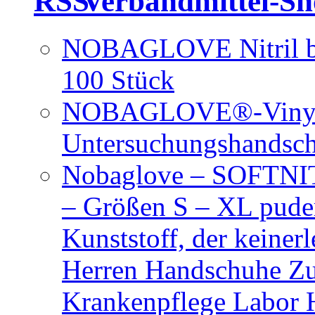
Verbandmittel-S
NOBAGLOVE Nitril bl
100 Stück
NOBAGLOVE®-Vinyl 
Untersuchungshandsc
Nobaglove – SOFTNIT
– Größen S – XL puder
Kunststoff, der keiner
Herren Handschuhe Zu
Krankenpflege Labor