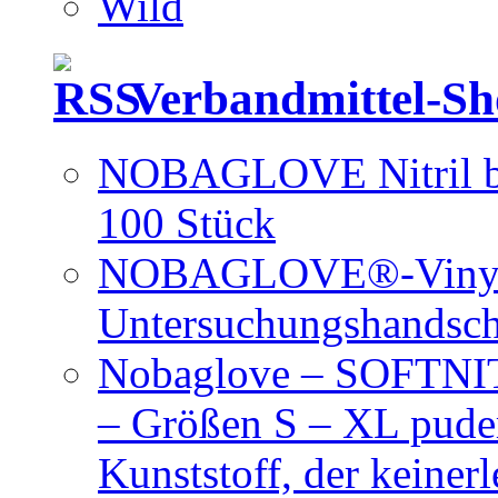
Wild
Verbandmittel-S
NOBAGLOVE Nitril bl
100 Stück
NOBAGLOVE®-Vinyl 
Untersuchungshandsc
Nobaglove – SOFTNIT
– Größen S – XL puder
Kunststoff, der keiner