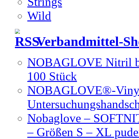
Strings
Wild
Verbandmittel-S
NOBAGLOVE Nitril bl
100 Stück
NOBAGLOVE®-Vinyl 
Untersuchungshandsc
Nobaglove – SOFTNIT
– Größen S – XL puder